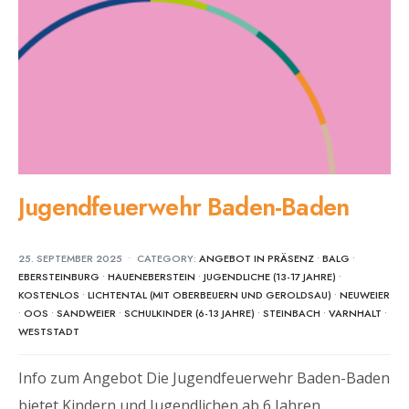
Jugendfeuerwehr Baden-Baden
25. SEPTEMBER 2025
•
CATEGORY:
ANGEBOT IN PRÄSENZ
•
BALG
•
EBERSTEINBURG
•
HAUENEBERSTEIN
•
JUGENDLICHE (13-17 JAHRE)
•
KOSTENLOS
•
LICHTENTAL (MIT OBERBEUERN UND GEROLDSAU)
•
NEUWEIER
•
OOS
•
SANDWEIER
•
SCHULKINDER (6-13 JAHRE)
•
STEINBACH
•
VARNHALT
•
WESTSTADT
Info zum Angebot Die Jugendfeuerwehr Baden-Baden
bietet Kindern und Jugendlichen ab 6 Jahren