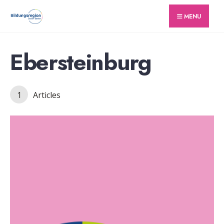
for:
Skip
MENU
to
content
Ebersteinburg
1
Articles