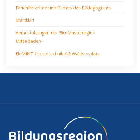
Ferienfreizeiten und Camps des Pädagogiums
Startklar!
Veranstaltungen der Bio-Musterregion
Mittelbaden+
EleMINT-fischertechnik-AG Waldseeplatz