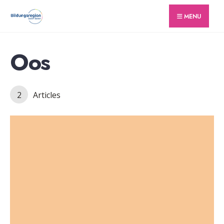
for:
Skip
MENU
to
content
Oos
2
Articles