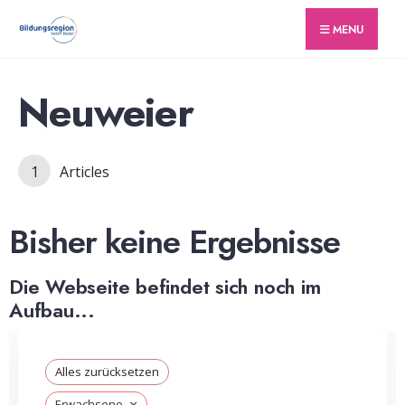
for:
Skip
MENU
to
content
Neuweier
1
Articles
Bisher keine Ergebnisse
Die Webseite befindet sich noch im
Aufbau...
Alles zurücksetzen
×
Erwachsene