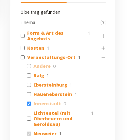
0
beitrag gefunden
Thema
Form & Art des
1
Angebots
Kosten
1
Veranstaltungs-Ort
1
Andere
0
Balg
1
Ebersteinburg
1
Haueneberstein
1
Innenstadt
0
Lichtental (mit
1
Oberbeuern und
Geroldsau)
Neuweier
1