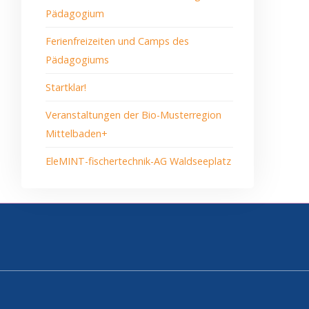
Pädagogium
Ferienfreizeiten und Camps des
Pädagogiums
Startklar!
Veranstaltungen der Bio-Musterregion
Mittelbaden+
EleMINT-fischertechnik-AG Waldseeplatz