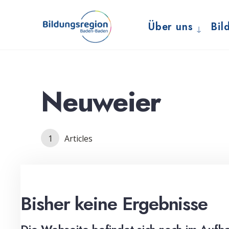
for:
Skip
to
Über uns
Bil
content
Neuweier
1
Articles
Bisher keine Ergebnisse
Die Webseite befindet sich noch im Aufba