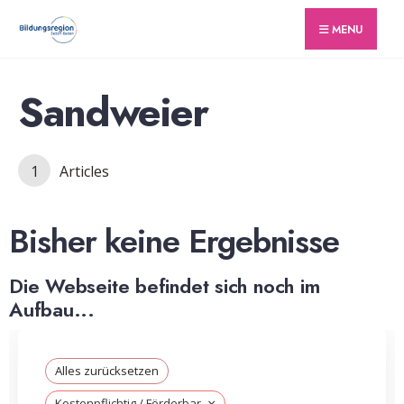
for:
Skip
MENU
to
content
Sandweier
1
Articles
Bisher keine Ergebnisse
Die Webseite befindet sich noch im
Aufbau...
Alles zurücksetzen
×
Kostenpflichtig / Förderbar