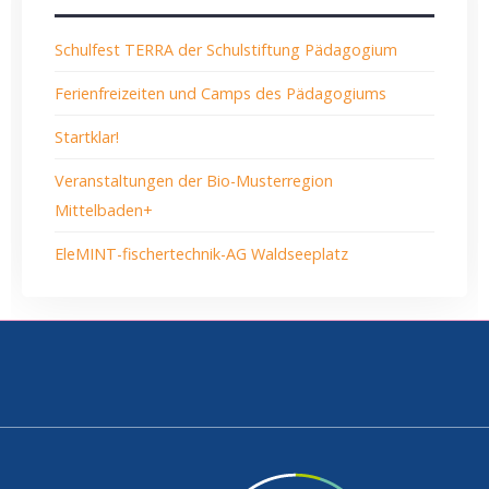
Schulfest TERRA der Schulstiftung Pädagogium
Ferienfreizeiten und Camps des Pädagogiums
Startklar!
Veranstaltungen der Bio-Musterregion
Mittelbaden+
EleMINT-fischertechnik-AG Waldseeplatz