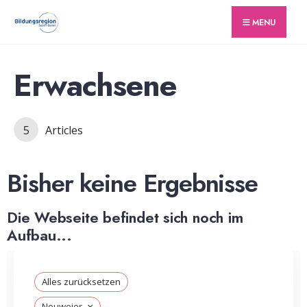
for:
Skip
MENU
to
content
Erwachsene
5
Articles
Bisher keine Ergebnisse
Die Webseite befindet sich noch im
Aufbau...
Alles zurücksetzen
×
Neuweier