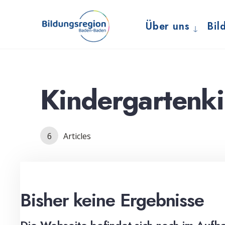
for:
Skip
to
Über uns
Bil
content
Kindergartenki
6
Articles
Bisher keine Ergebnisse
Die Webseite befindet sich noch im Aufba