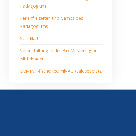
Pädagogium
Ferienfreizeiten und Camps des
Pädagogiums
Startklar!
Veranstaltungen der Bio-Musterregion
Mittelbaden+
EleMINT-fischertechnik-AG Waldseeplatz