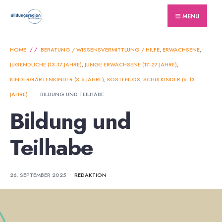
for:
Skip
MENU
to
content
HOME
BERATUNG / WISSENSVERMITTLUNG / HILFE
,
ERWACHSENE
,
JUGENDLICHE (13-17 JAHRE)
,
JUNGE ERWACHSENE (17-27 JAHRE)
,
KINDERGARTENKINDER (3-6 JAHRE)
,
KOSTENLOS
,
SCHULKINDER (6-13
JAHRE)
BILDUNG UND TEILHABE
Bildung und
Teilhabe
26. SEPTEMBER 2025
•
REDAKTION