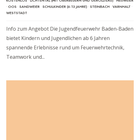
KOSTENLOS
•
LICHTENTAL (MIT OBERBEUERN UND GEROLDSAU)
•
NEUWEIER
•
OOS
•
SANDWEIER
•
SCHULKINDER (6-13 JAHRE)
•
STEINBACH
•
VARNHALT
•
WESTSTADT
Info zum Angebot Die Jugendfeuerwehr Baden-Baden
bietet Kindern und Jugendlichen ab 6 Jahren
spannende Erlebnisse rund um Feuerwehrtechnik,
Teamwork und
...