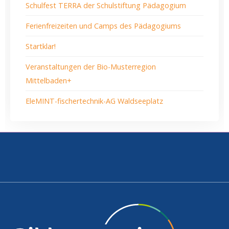
Schulfest TERRA der Schulstiftung Pädagogium
Ferienfreizeiten und Camps des Pädagogiums
Startklar!
Veranstaltungen der Bio-Musterregion
Mittelbaden+
EleMINT-fischertechnik-AG Waldseeplatz