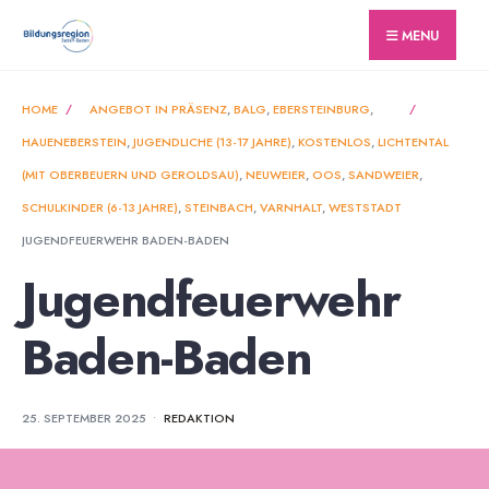
for:
Skip
MENU
to
content
HOME
ANGEBOT IN PRÄSENZ
,
BALG
,
EBERSTEINBURG
,
HAUENEBERSTEIN
,
JUGENDLICHE (13-17 JAHRE)
,
KOSTENLOS
,
LICHTENTAL
(MIT OBERBEUERN UND GEROLDSAU)
,
NEUWEIER
,
OOS
,
SANDWEIER
,
SCHULKINDER (6-13 JAHRE)
,
STEINBACH
,
VARNHALT
,
WESTSTADT
JUGENDFEUERWEHR BADEN-BADEN
Jugendfeuerwehr
Baden-Baden
25. SEPTEMBER 2025
•
REDAKTION