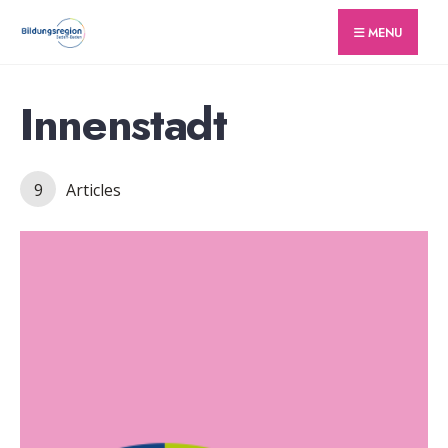
for:
Skip
MENU
to
content
Innenstadt
9
Articles