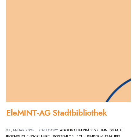
EleMINT-AG Stadtbibliothek
31. JANUAR 2025
•
CATEGORY:
ANGEBOT IN PRÄSENZ
•
INNENSTADT
•
JUGENDLICHE (13-17 JAHRE)
•
KOSTENLOS
•
SCHULKINDER (6-13 JAHRE)