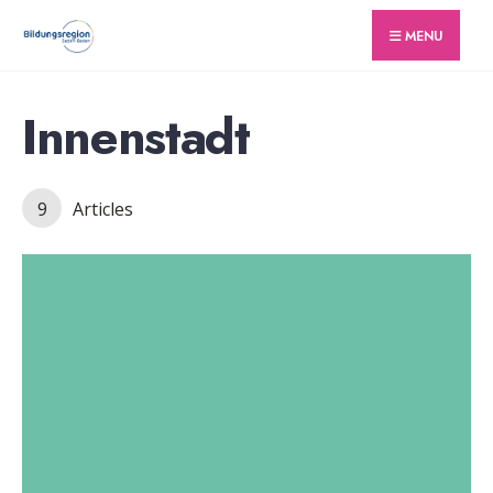
for:
Skip
MENU
to
content
Innenstadt
9
Articles