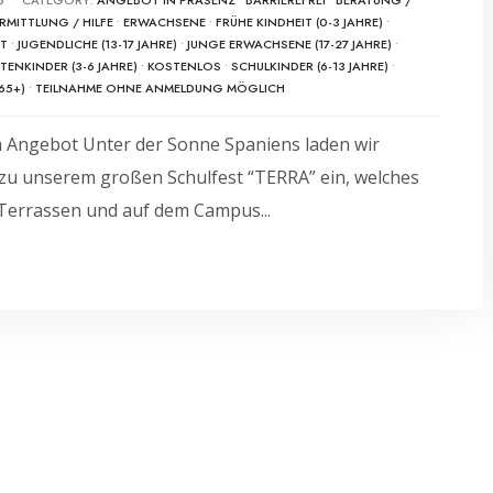
RMITTLUNG / HILFE
•
ERWACHSENE
•
FRÜHE KINDHEIT (0-3 JAHRE)
•
DT
•
JUGENDLICHE (13-17 JAHRE)
•
JUNGE ERWACHSENE (17-27 JAHRE)
•
ENKINDER (3-6 JAHRE)
•
KOSTENLOS
•
SCHULKINDER (6-13 JAHRE)
•
65+)
•
TEILNAHME OHNE ANMELDUNG MÖGLICH
 Angebot Unter der Sonne Spaniens laden wir
 zu unserem großen Schulfest “TERRA” ein, welches
 Terrassen und auf dem Campus
...