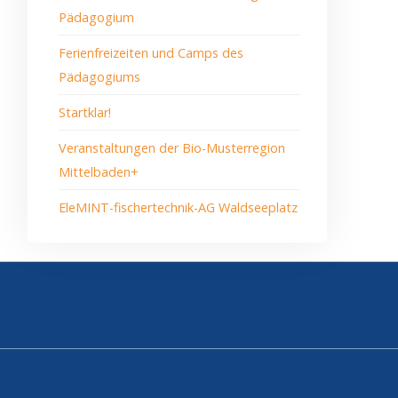
Pädagogium
Ferienfreizeiten und Camps des
Pädagogiums
Startklar!
Veranstaltungen der Bio-Musterregion
Mittelbaden+
EleMINT-fischertechnik-AG Waldseeplatz