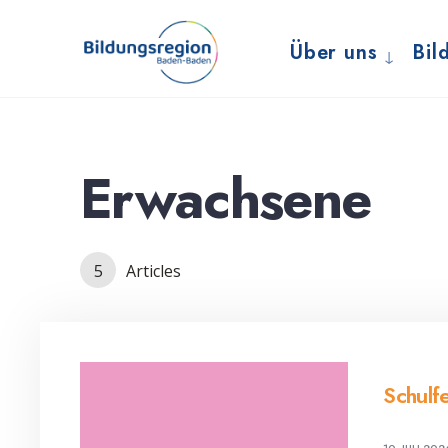
for:
Skip
to
Über uns
Bil
content
Erwachsene
5
Articles
Schulf
10. JULI 202