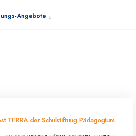
dungs-Angebote
est TERRA der Schulstiftung Pädagogium
6
•
CATEGORY:
ANGEBOT IN PRÄSENZ
•
BARRIEREFREI
•
BERATUNG /