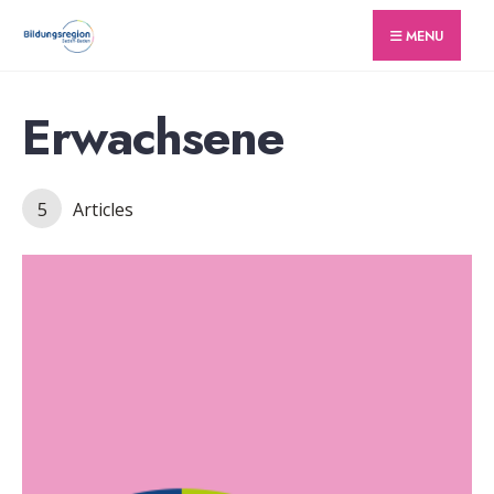
for:
Skip
MENU
to
content
Erwachsene
5
Articles