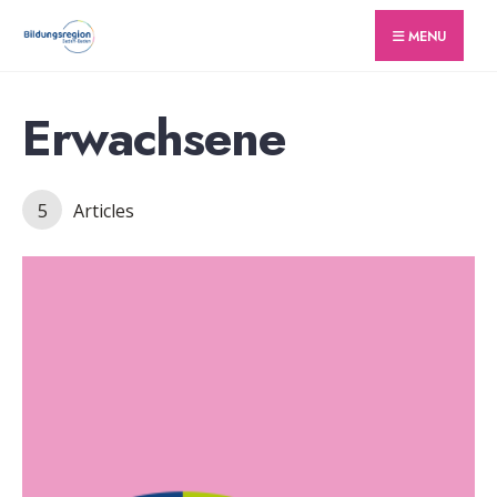
for:
Skip
MENU
to
content
Erwachsene
5
Articles