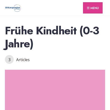
for:
Skip
MENU
to
content
Frühe Kindheit (0-3
Jahre)
3
Articles