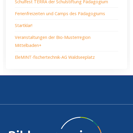
Schulfest TERRA der Schulstiftung Pädagogium
Ferienfreizeiten und Camps des Pädagogiums
Startklar!
Veranstaltungen der Bio-Musterregion
Mittelbaden+
EleMINT-fischertechnik-AG Waldseeplatz