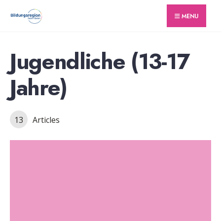
for:
Skip
MENU
to
content
Jugendliche (13-17
Jahre)
13
Articles