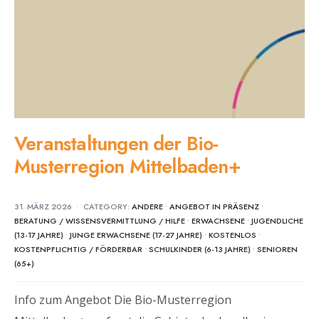
Veranstaltungen der Bio-
Musterregion Mittelbaden+
31. MÄRZ 2026
•
CATEGORY:
ANDERE
•
ANGEBOT IN PRÄSENZ
•
BERATUNG / WISSENSVERMITTLUNG / HILFE
•
ERWACHSENE
•
JUGENDLICHE
(13-17 JAHRE)
•
JUNGE ERWACHSENE (17-27 JAHRE)
•
KOSTENLOS
•
KOSTENPFLICHTIG / FÖRDERBAR
•
SCHULKINDER (6-13 JAHRE)
•
SENIOREN
(65+)
Info zum Angebot Die Bio-Musterregion