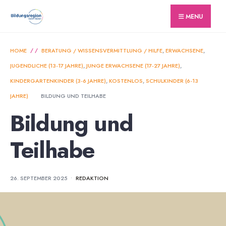
for:
Skip
MENU
to
content
HOME
BERATUNG / WISSENSVERMITTLUNG / HILFE
,
ERWACHSENE
,
JUGENDLICHE (13-17 JAHRE)
,
JUNGE ERWACHSENE (17-27 JAHRE)
,
KINDERGARTENKINDER (3-6 JAHRE)
,
KOSTENLOS
,
SCHULKINDER (6-13
JAHRE)
BILDUNG UND TEILHABE
Bildung und
Teilhabe
26. SEPTEMBER 2025
•
REDAKTION