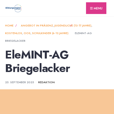
for:
Skip
MENU
to
content
HOME
ANGEBOT IN PRÄSENZ
,
JUGENDLICHE (13-17 JAHRE)
,
KOSTENLOS
,
OOS
,
SCHULKINDER (6-13 JAHRE)
ELEMINT-AG
BRIEGELACKER
EleMINT-AG
Briegelacker
25. SEPTEMBER 2025
•
REDAKTION