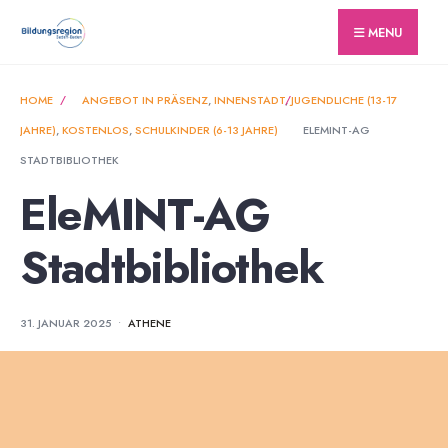
for:
Skip
MENU
to
content
HOME
ANGEBOT IN PRÄSENZ
,
INNENSTADT
,
JUGENDLICHE (13-17
JAHRE)
,
KOSTENLOS
,
SCHULKINDER (6-13 JAHRE)
ELEMINT-AG
STADTBIBLIOTHEK
EleMINT-AG
Stadtbibliothek
31. JANUAR 2025
•
ATHENE