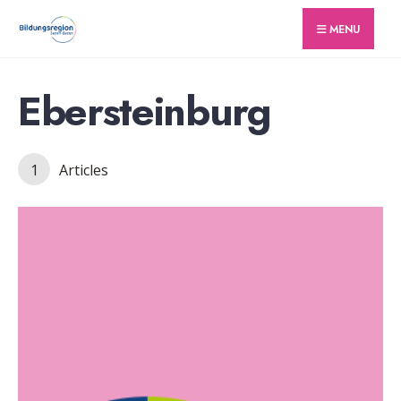
for:
Skip
MENU
to
content
Ebersteinburg
1
Articles