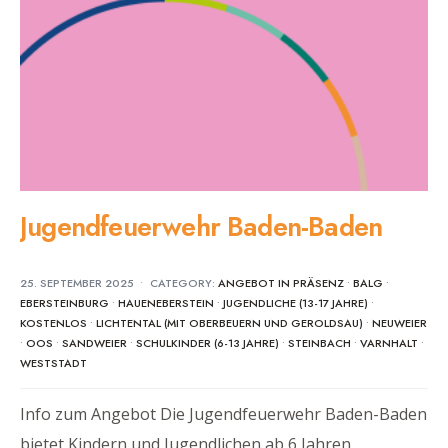
Jugendfeuerwehr Baden-Baden
25. SEPTEMBER 2025
•
CATEGORY:
ANGEBOT IN PRÄSENZ
•
BALG
•
EBERSTEINBURG
•
HAUENEBERSTEIN
•
JUGENDLICHE (13-17 JAHRE)
•
KOSTENLOS
•
LICHTENTAL (MIT OBERBEUERN UND GEROLDSAU)
•
NEUWEIER
•
OOS
•
SANDWEIER
•
SCHULKINDER (6-13 JAHRE)
•
STEINBACH
•
VARNHALT
•
WESTSTADT
Info zum Angebot Die Jugendfeuerwehr Baden-Baden
bietet Kindern und Jugendlichen ab 6 Jahren