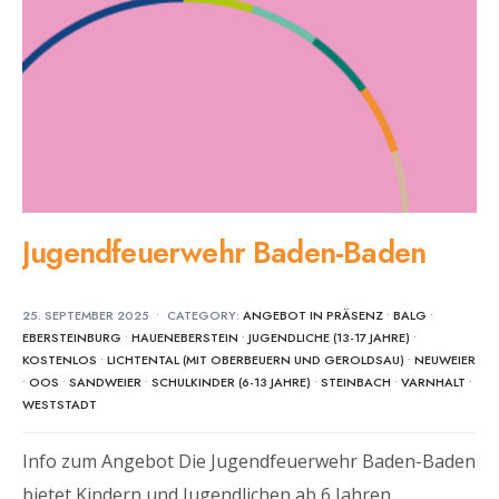
Jugendfeuerwehr Baden-Baden
25. SEPTEMBER 2025
•
CATEGORY:
ANGEBOT IN PRÄSENZ
•
BALG
•
EBERSTEINBURG
•
HAUENEBERSTEIN
•
JUGENDLICHE (13-17 JAHRE)
•
KOSTENLOS
•
LICHTENTAL (MIT OBERBEUERN UND GEROLDSAU)
•
NEUWEIER
•
OOS
•
SANDWEIER
•
SCHULKINDER (6-13 JAHRE)
•
STEINBACH
•
VARNHALT
•
WESTSTADT
Info zum Angebot Die Jugendfeuerwehr Baden-Baden
bietet Kindern und Jugendlichen ab 6 Jahren