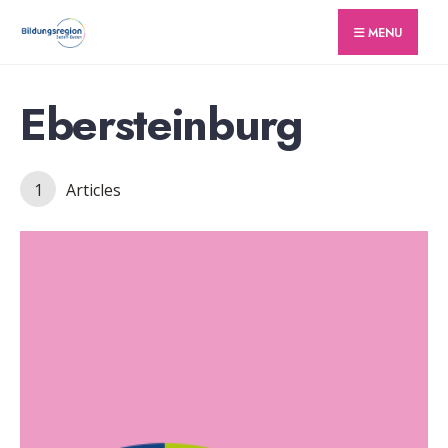
for:
Skip
MENU
to
content
Ebersteinburg
1
Articles