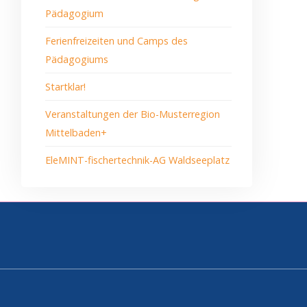
Pädagogium
Ferienfreizeiten und Camps des
Pädagogiums
Startklar!
Veranstaltungen der Bio-Musterregion
Mittelbaden+
EleMINT-fischertechnik-AG Waldseeplatz