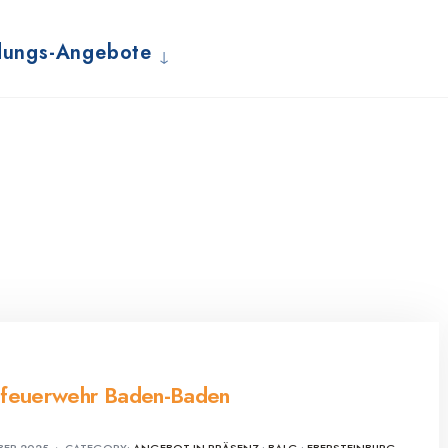
dungs-Angebote
dfeuerwehr Baden-Baden
BER 2025
•
CATEGORY:
ANGEBOT IN PRÄSENZ
•
BALG
•
EBERSTEINBURG