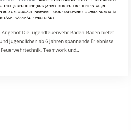
RSTEIN
•
JUGENDLICHE (13-17 JAHRE)
•
KOSTENLOS
•
LICHTENTAL (MIT
N UND GEROLDSAU)
•
NEUWEIER
•
OOS
•
SANDWEIER
•
SCHULKINDER (6-13
EINBACH
•
VARNHALT
•
WESTSTADT
m Angebot Die Jugendfeuerwehr Baden-Baden bietet
und Jugendlichen ab 6 Jahren spannende Erlebnisse
 Feuerwehrtechnik, Teamwork und
...