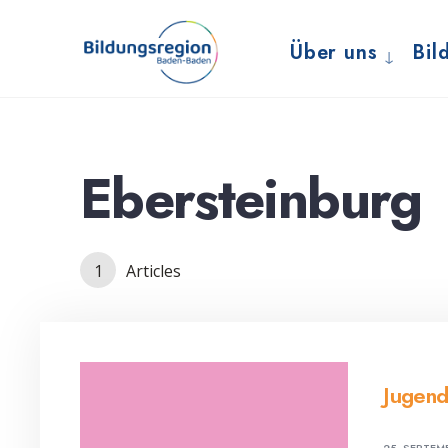
for:
Skip
to
Über uns
Bil
content
Ebersteinburg
1
Articles
Jugen
25. SEPTEM