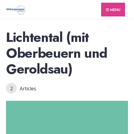
for:
Skip
MENU
to
content
Lichtental (mit
Oberbeuern und
Geroldsau)
2
Articles