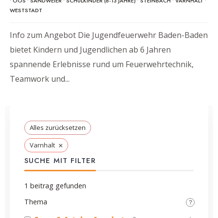
•
OOS
•
SANDWEIER
•
SCHULKINDER (6-13 JAHRE)
•
STEINBACH
•
VARNHALT
•
WESTSTADT
Info zum Angebot Die Jugendfeuerwehr Baden-Baden
bietet Kindern und Jugendlichen ab 6 Jahren
spannende Erlebnisse rund um Feuerwehrtechnik,
Teamwork und
...
Alles zurücksetzen
×
Varnhalt
SUCHE MIT FILTER
1
beitrag gefunden
Thema