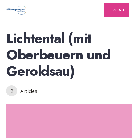
for:
Skip
MENU
to
content
Lichtental (mit
Oberbeuern und
Geroldsau)
2
Articles