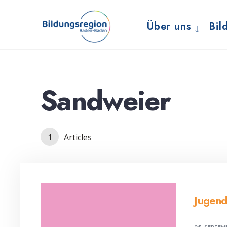
for:
Skip
to
Über uns
Bil
content
Sandweier
1
Articles
Jugen
25. SEPTEM