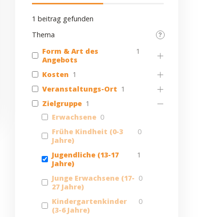
1
beitrag gefunden
Thema
Form & Art des
1
Angebots
Kosten
1
Veranstaltungs-Ort
1
Zielgruppe
1
Erwachsene
0
Frühe Kindheit (0-3
0
Jahre)
Jugendliche (13-17
1
Jahre)
Junge Erwachsene (17-
0
27 Jahre)
Kindergartenkinder
0
(3-6 Jahre)