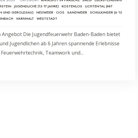
RSTEIN
•
JUGENDLICHE (13-17 JAHRE)
•
KOSTENLOS
•
LICHTENTAL (MIT
N UND GEROLDSAU)
•
NEUWEIER
•
OOS
•
SANDWEIER
•
SCHULKINDER (6-13
EINBACH
•
VARNHALT
•
WESTSTADT
m Angebot Die Jugendfeuerwehr Baden-Baden bietet
und Jugendlichen ab 6 Jahren spannende Erlebnisse
 Feuerwehrtechnik, Teamwork und
...