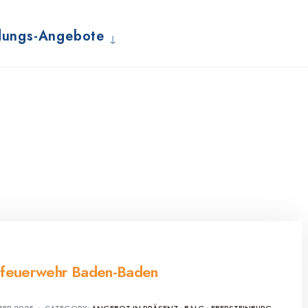
dungs-Angebote
dfeuerwehr Baden-Baden
BER 2025
•
CATEGORY:
ANGEBOT IN PRÄSENZ
•
BALG
•
EBERSTEINBURG