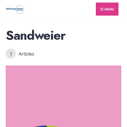
for:
Skip
MENU
to
content
Sandweier
1
Articles