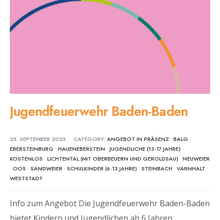
Jugendfeuerwehr Baden-Baden
25. SEPTEMBER 2025
•
CATEGORY:
ANGEBOT IN PRÄSENZ
•
BALG
•
EBERSTEINBURG
•
HAUENEBERSTEIN
•
JUGENDLICHE (13-17 JAHRE)
•
KOSTENLOS
•
LICHTENTAL (MIT OBERBEUERN UND GEROLDSAU)
•
NEUWEIER
•
OOS
•
SANDWEIER
•
SCHULKINDER (6-13 JAHRE)
•
STEINBACH
•
VARNHALT
•
WESTSTADT
Info zum Angebot Die Jugendfeuerwehr Baden-Baden
bietet Kindern und Jugendlichen ab 6 Jahren