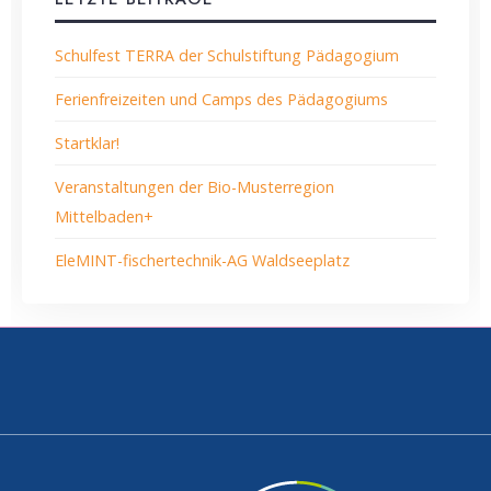
Schulfest TERRA der Schulstiftung Pädagogium
Ferienfreizeiten und Camps des Pädagogiums
Startklar!
Veranstaltungen der Bio-Musterregion
Mittelbaden+
EleMINT-fischertechnik-AG Waldseeplatz