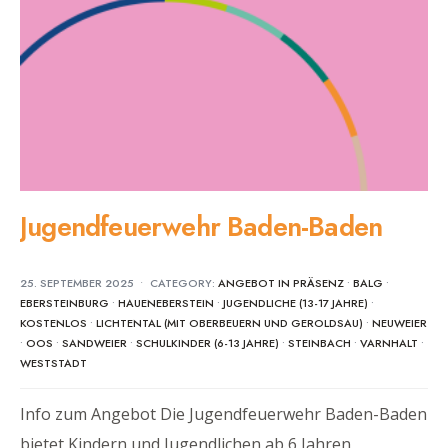
Jugendfeuerwehr Baden-Baden
25. SEPTEMBER 2025
•
CATEGORY:
ANGEBOT IN PRÄSENZ
•
BALG
•
EBERSTEINBURG
•
HAUENEBERSTEIN
•
JUGENDLICHE (13-17 JAHRE)
•
KOSTENLOS
•
LICHTENTAL (MIT OBERBEUERN UND GEROLDSAU)
•
NEUWEIER
•
OOS
•
SANDWEIER
•
SCHULKINDER (6-13 JAHRE)
•
STEINBACH
•
VARNHALT
•
WESTSTADT
Info zum Angebot Die Jugendfeuerwehr Baden-Baden
bietet Kindern und Jugendlichen ab 6 Jahren