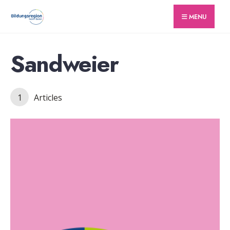
for:
Skip
MENU
to
content
Sandweier
1
Articles