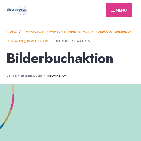
for:
Skip
MENU
to
content
HOME
ANGEBOT IN PRÄSENZ
,
INNENSTADT
,
KINDERGARTENKINDER
(3-6 JAHRE)
,
KOSTENLOS
BILDERBUCHAKTION
Bilderbuchaktion
25. SEPTEMBER 2025
•
REDAKTION